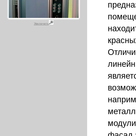
предна
помеще
Увеличить
находи
красных
Отличи
линейн
являет
возмож
наприм
металл
модули
фасад 