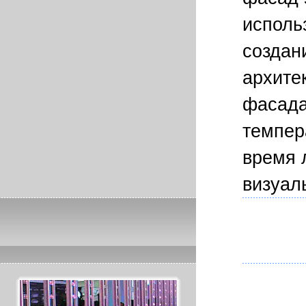
исполь
создан
архите
фасада
темпер
время 
визуал