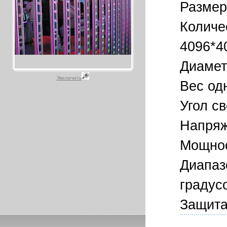
Размер
Количе
4096*4
Диамет
Увеличить
Вес одн
Угол с
Напряж
Мощнос
Диапаз
градус
Защита